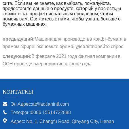
сита. Если вы не знаете, как выбрать, пожалуйста,
предоставьте данные о продукте, который у вас есть, и
свяжитесь с профессиональным продавцом, чтобы
помочь вам. Свяжитесь с нами, чтобы узнать больше о
бумажных машинах.
предыдущий:
Машина для производства крафт-бумаги в
прямом эфире: экономьте время, удовлетворяйте спрос
следующий:
В феврале 2021 года филиал компании в
ООН проведет мероприятие в конце года
КОНТАТКЫ
Эл.Адрес:at@aotianintl.com
Телефон:0086 15514722888
Адрес: No. 1, Changfu Road, Qinyang City, Henan