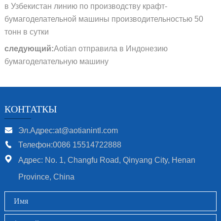
в Узбекистан линию по производству крафт-
бумагоделательной машины производительностью 50
тонн в сутки
следующий:
Aotian отправила в Индонезию
бумагоделательную машину
КОНТАТКЫ
Эл.Адрес:at@aotianintl.com
Телефон:0086 15514722888
Адрес: No. 1, Changfu Road, Qinyang City, Henan
Province, China