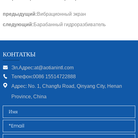
предыдущий:
Вибрационный экран
следующий:
Барабанный гидроразбиватель
КОНТАТКЫ
Эл.Адрес:at@aotianintl.com
Телефон:0086 15514722888
Адрес: No. 1, Changfu Road, Qinyang City, Henan
Province, China