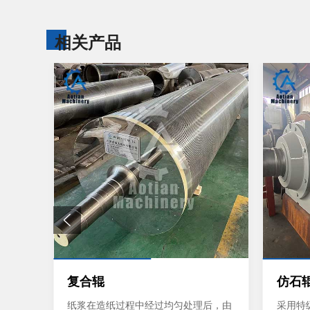
相关产品
复合辊
仿石
普通压
纸浆在造纸过程中经过均匀处理后，由
采用特