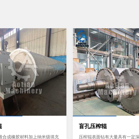
辊
盲孔压榨辊
级合成橡胶材料加上纳米级填充
压榨辊表面钻有大量具有一定