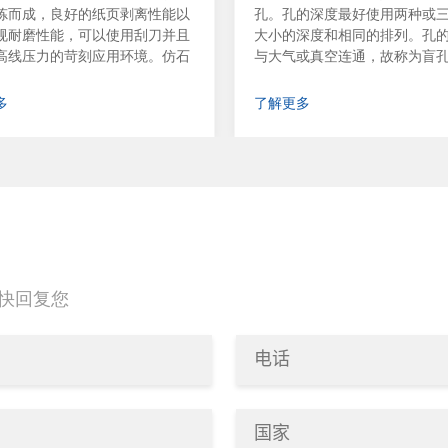
炼而成，良好的纸页剥离性能以
孔。孔的深度最好使用两种或
规耐磨性能，可以使用刮刀并且
大小的深度和相同的排列。孔
高线压力的苛刻应用环境。仿石
与大气或真空连通，故称为盲
量小，硬度高，抄纸和释纸性能
孔压辊组成的压制形式称为盲
冲击，耐磨，耐酸碱腐蚀及生产
盲压辊也在铁辊芯上挂有橡胶
多
了解更多
，是天然石辊的理想替代品，具
酯。在涂胶表面钻直径为2mm
的社会和经济效益。 结构原理
为12~15mm的盲孔。也可钻不
辊由金属辊芯和橡胶覆层（包括
两排交替排的盲孔。
和粘合胶层）构成，为满足仿石
度高，抄纸和释纸性好，耐压，
耐老化，耐热，耐酸碱腐蚀等性
，面胶采用NR/BR/高苯乙烯树
系做主体材料，采用玻璃空心微
化锌/超细硅酸铝/白炭黑/甲基丙
快回复您
体系做补强体系。