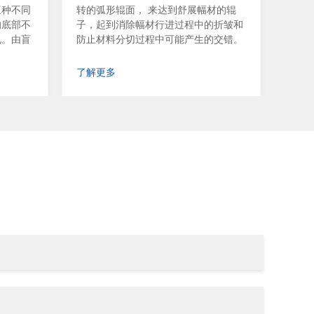
三种不同
转的弧形辊面， 来达到舒展幅材的辊
滑。
的底部不
子，起到消除幅材行进过程中的折皱和
面更
孔。由盲
防止材料分切过程中可能产生的交错。
有出
孔压机。
主要
或聚氨
了解更多
了解
，深度
同深度和