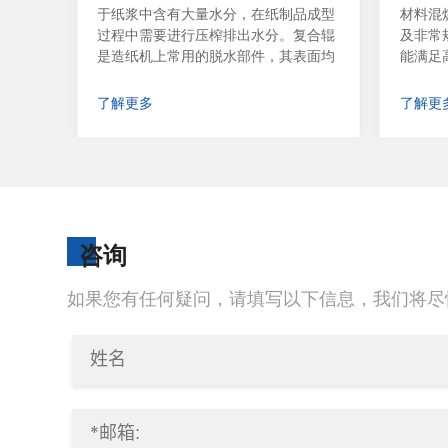
辊压机
于纸浆中含有大量水分，在纸制品成型
材料混
胶辊。
过程中需要进行压榨排出水分。复合辊
及非常
面。平
是造纸机上常用的脱水部件，其表面均
能满足
匀分布着大量的孔。在纸张加工和生产
胶辊质
过程中，需要使用复合辊来去除纸浆中
好，抗
了解更多
了解更
的水分。通过在辊体表面开一个吸水
效率高
孔，可以在造纸过程中吸收纸浆中含有
有较好
的大量水分。同时，吸水孔采用上宽下
仿石胶
窄的倒梯形结构，可提高脱水效率。辊
面胶层
体与连接轴的连接操作侧轴头和塑料密
胶辊硬
封板均设置在该处，以确保在辊体旋转
耐磨，
过程中，纸浆中的杂质不会影响连接轴
能要求
咨询
的传动效率。
脂并体
珠/氧
如果您有任何疑问，请填写以下信息，我们将尽
烯酸镁