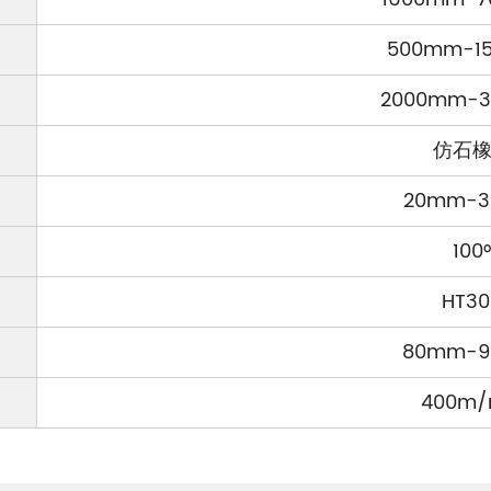
500mm-1
2000mm-
仿石
20mm-
100
HT30
80mm-
400m/