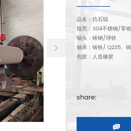
品名：仿石辊
辊壳：304不锈钢/零铬
轴头：铸钢/球铁
轴承：铸铁/ Q235、
包胶：人造橡胶
share: