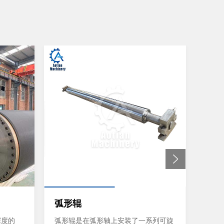
弧形辊
软压
深度的
弧形辊是在弧形轴上安装了一系列可旋
它的