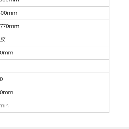
500mm
3770mm
橡胶
30mm
°
0
90mm
min