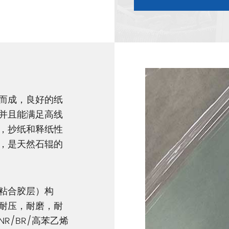
而成，良好的纸
并且能满足高线
，抄纸和释纸性
，是天然石辊的
粘合胶层）构
耐压，耐磨，耐
R/BR/高苯乙烯