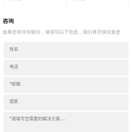
下，从而回收废纸 达到白度
要求的新纸。本设备采用S型
转子，运行时产生强的上下浆
流和环绕水力碎浆机本体的圆
咨询
周方向浆流。该设备为间歇式
如果您有任何疑问，请填写以下信息，我们将尽快回复您
运行，高浓度制浆， 上驱动
设计省电25%，带入高温蒸汽
帮助脱墨。一句话，可以帮助
生产出均匀度好，质量高的白
纸。