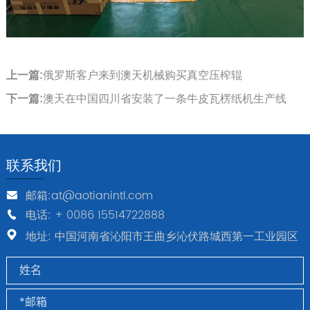
上一篇:
俄罗斯客户来到澳天机械购买真空压榨辊
下一篇:
澳天在中国四川省安装了一条牛皮瓦楞纸机生产线
联系我们
邮箱:at@aotianintl.com
电话: + 0086 15514722888
地址: 中国河南省沁阳市王曲乡沁伏路城西第一工业园区