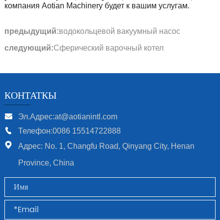
компания Aotian Machinery будет к вашим услугам.
предыдущий:
водокольцевой вакуумный насос
следующий:
Сферический варочный котел
КОНТАТКЫ
Эл.Адрес:at@aotianintl.com
Телефон:0086 15514722888
Адрес: No. 1, Changfu Road, Qinyang City, Henan
Province, China