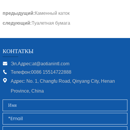
предыдущий:
Каменный каток
следующий:
Туалетная бумага
КОНТАТКЫ
Эл.Адрес:at@aotianintl.com
Телефон:0086 15514722888
Адрес: No. 1, Changfu Road, Qinyang City, Henan
Province, China