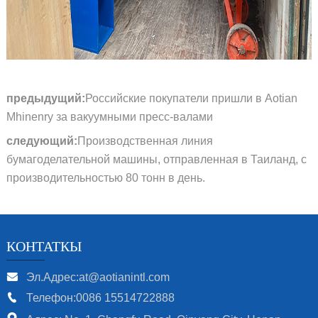
предыдущий:
Российские покупатели пришли в Aotian
Mhinenry за вакуумными пресс-валами
следующий:
Производственная линия
бумагоделательной машины, отправленная в Таиланд, с
производительностью 80 тонн в день.
КОНТАТКЫ
Эл.Адрес:at@aotianintl.com
Телефон:0086 15514722888